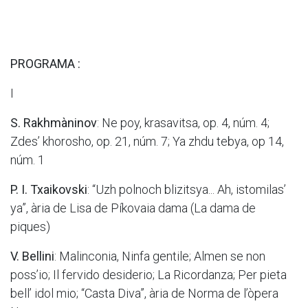
PROGRAMA :
I
S. Rakhmàninov
: Ne poy, krasavitsa, op. 4, núm. 4;
Zdes’ khorosho, op. 21, núm. 7; Ya zhdu tebya, op 14,
núm. 1
P. I​. Txaikovski
: “Uzh polnoch blizitsya... Ah, istomilas’
ya”, ària de Lisa de Píkovaia dama (La dama de
piques)
V. Bellini
: Malinconia, Ninfa gentile; Almen se non
poss’io; Il fervido desiderio; La Ricordanza; Per pieta
bell’ idol mio; “Casta Diva”, ària de Norma de l’òpera