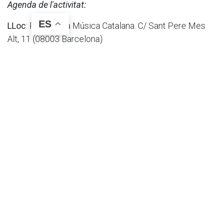
Agenda de l'activitat:
ES
LLoc
: Palau de la Música Catalana. C/ Sant Pere Mes
Alt, 11 (08003 Barcelona)
Dia
i
hora
: Dimarts, 21 d’abril a les 20.00 h.
Places
: limitades. Per membres d’Ader Foundation
amb un acompanyant
Durada
: 90 minuts (aproximadament)