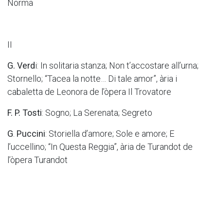
Norma
II
G. Verd
i: In solitaria stanza; Non t’accostare all’urna;
Stornello; “Tacea la notte… Di tale amor”, ària i
cabaletta de Leonora de l’òpera Il Trovatore
F. P. Tosti
: Sogno; La Serenata; Segreto
G
.
Puccini
: Storiella d’amore; Sole e amore; E
l’uccellino; “In Questa Reggia”, ària de Turandot de
l’òpera Turandot