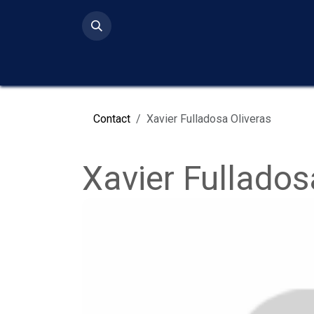
Ir al contenido
Inicio
Serv
Contact
Xavier Fulladosa Oliveras
Xavier Fullados