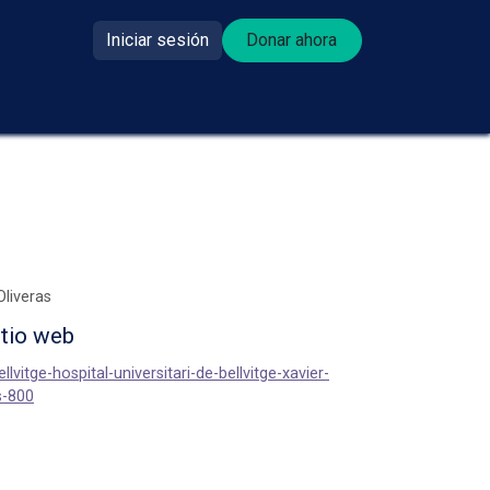
Iniciar sesión
Donar ahora​​
se donante?
Oliveras
itio web
ellvitge-hospital-universitari-de-bellvitge-xavier-
s-800