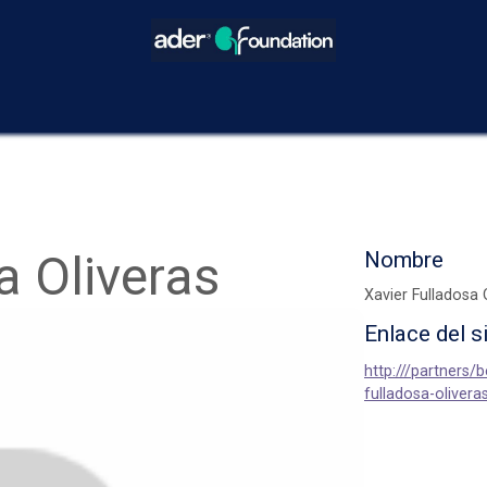
icios
Blog
Eventos
Decisiones Compartidas
¿Cómo hacer
a Oliveras
Nombre
Xavier Fulladosa 
Enlace del s
http:///partners/b
fulladosa-olivera