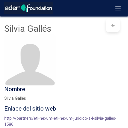
Ir al contenido
Silvia Gallés
Nombre
Silvia Gallés
Enlace del sitio web
http:///partners/etl-nexum-etl-nexum-juridico-s-l-silvia-galles-
1586