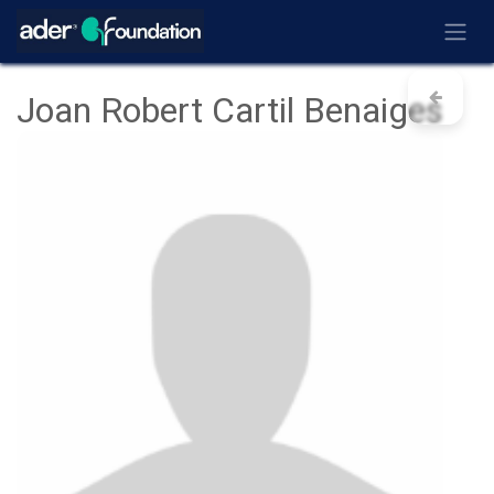
Ir al contenido
Joan Robert Cartil Benaiges