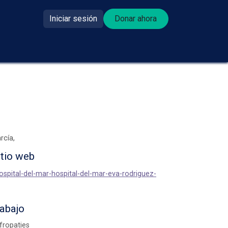
Iniciar sesión
Donar ahora​​
se donante?
rcía,
itio web
hospital-del-mar-hospital-del-mar-eva-rodriguez-
rabajo
fropaties