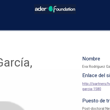
icios
Blog
Eventos
Decisiones Compartidas
¿Cómo hacer
arcía,
Nombre
Eva Rodríguez Ga
Enlace del s
http:///partners/
garcia-1580
Puesto de t
Post-doctoral Ne