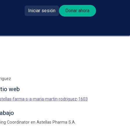
Iniciar sesión
Donar ahora​​
se donante?
riguez
itio web
astellas-farma-s-a-maria-martin-rodriguez-1603
rabajo
ling Coordinator en Astellas Pharma S.A.