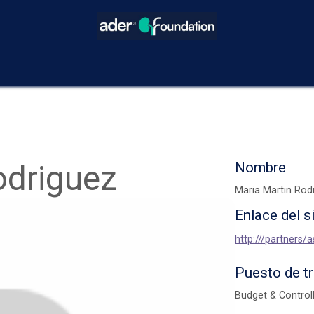
icios
Blog
Eventos
Decisiones Compartidas
¿Cómo hacer
odriguez
Nombre
Maria Martin Rod
Enlace del s
http:///partners/
Puesto de t
Budget & Control