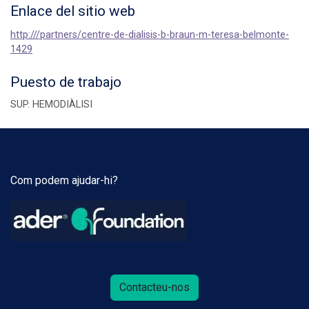
Enlace del sitio web
http:///partners/centre-de-dialisis-b-braun-m-teresa-belmonte-
1429
Puesto de trabajo
SUP. HEMODIÀLISI
Com podem ajudar-hi?
Contacteu-nos