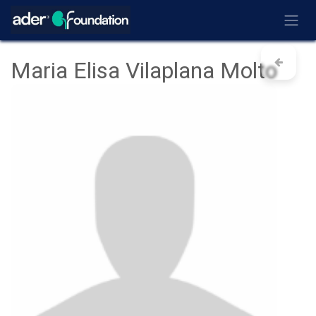
Ir al contenido
Maria Elisa Vilaplana Molto