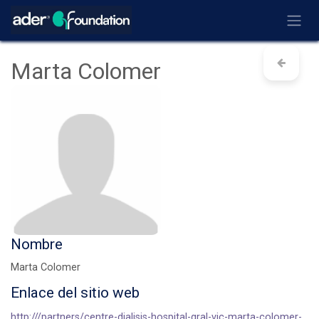
Ir al contenido
Marta Colomer
Nombre
Marta Colomer
Enlace del sitio web
http:///partners/centre-dialisis-hospital-gral-vic-marta-colomer-