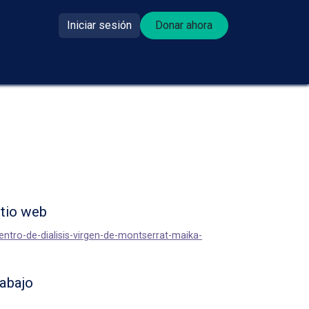
Iniciar sesión
Donar ahora​​
se donante?
itio web
centro-de-dialisis-virgen-de-montserrat-maika-
rabajo