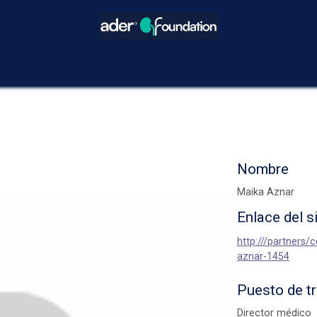
icios
Blog
Eventos
Decisiones Compartidas
¿Cómo hacer
Nombre
Maika Aznar
Enlace del s
http:///partners/
aznar-1454
Puesto de t
Director médico