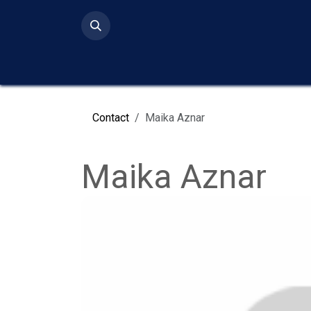
Ir al contenido
Inicio
Serv
Contact
Maika Aznar
Maika Aznar