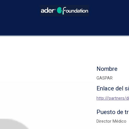
icios
Blog
Eventos
Decisiones Compartidas
¿Cómo hacer
Nombre
GASPAR
Enlace del s
http:///partners
Puesto de t
Director Médico