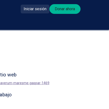
Iniciar sesión
Donar ahora​​
se donante?
itio web
/diaverum-maresme-gaspar-1469
rabajo