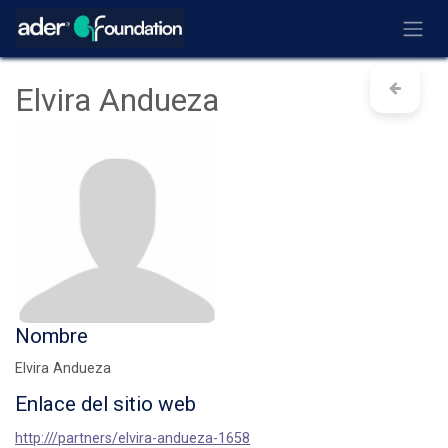
Ir al contenido
Elvira Andueza
Nombre
Elvira Andueza
Enlace del sitio web
http:///partners/elvira-andueza-1658