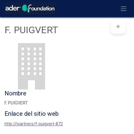
Ir al contenido
F. PUIGVERT
Nombre
F. PUIGVERT
Enlace del sitio web
http:///partners/f-puigvert-872