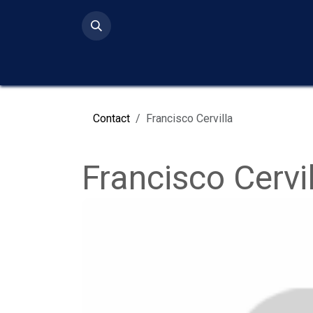
Ir al contenido
Inicio
Serv
Contact
Francisco Cervilla
Francisco Cervi