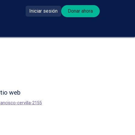
Iniciar sesión
Donar ahora​​
se donante?
itio web
francisco-cervilla-2155