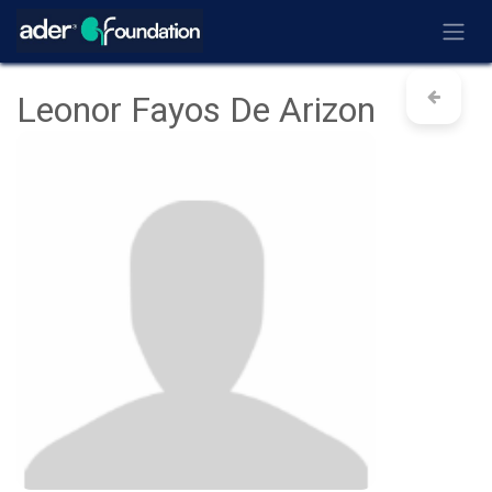
Ir al contenido
Leonor Fayos De Arizon