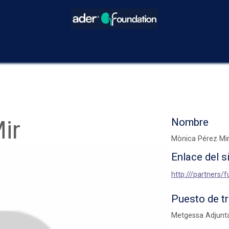
icios
Blog
Eventos
Decisiones Compartidas
¿Cómo hacer
ir
Nombre
Mònica Pérez Mi
Enlace del s
http:///partners
Puesto de t
Metgessa Adjunta