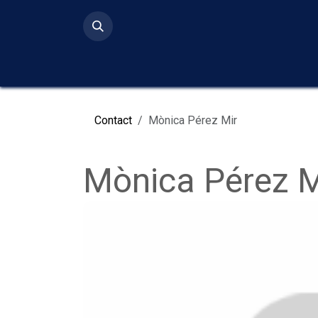
Ir al contenido
Inicio
Serv
Contact
Mònica Pérez Mir
Mònica Pérez M