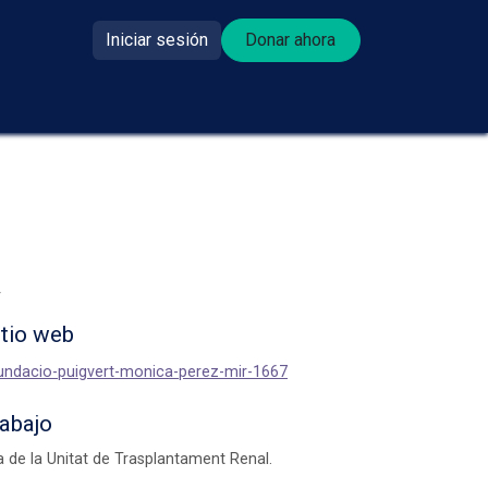
Iniciar sesión
Donar ahora​​
se donante?
r
itio web
/fundacio-puigvert-monica-perez-mir-1667
rabajo
 de la Unitat de Trasplantament Renal.