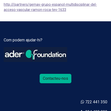
http:///partners/gemav-grupo-espanol-multidisciplinar-del-
acceso-vascular-ramon-roca-tey-1633
Com podem ajudar-hi?
Contacteu-nos
722 441 350