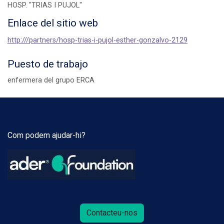
HOSP. "TRIAS I PUJOL"
Enlace del sitio web
http:///partners/hosp-trias-i-pujol-esther-gonzalvo-2129
Puesto de trabajo
enfermera del grupo ERCA
Com podem ajudar-hi?
Contacteu-nos