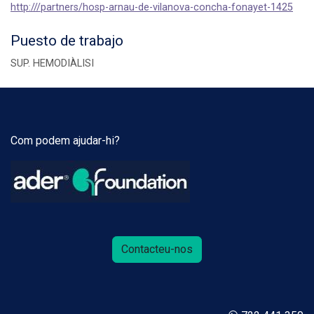
http:///partners/hosp-arnau-de-vilanova-concha-fonayet-1425
Puesto de trabajo
SUP. HEMODIÀLISI
Com podem ajudar-hi?
Contacteu-nos