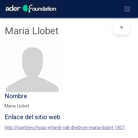
Ir al contenido
Maria Llobet
Nombre
Maria Llobet
Enlace del sitio web
http:///partners/hosp-infantil-vall-dhebron-maria-llobet-1407