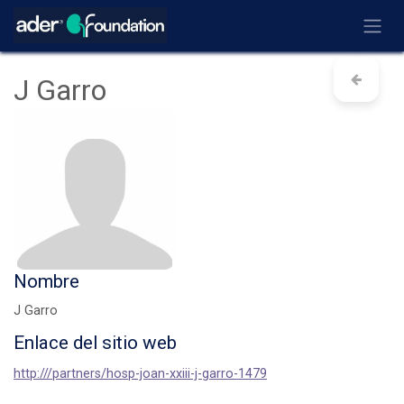
Ir al contenido
J Garro
Nombre
J Garro
Enlace del sitio web
http:///partners/hosp-joan-xxiii-j-garro-1479