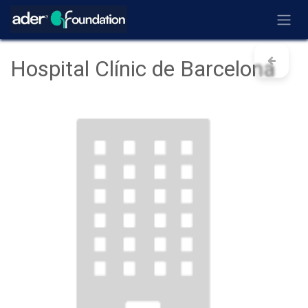
Ir al contenido
Hospital Clínic de Barcelona