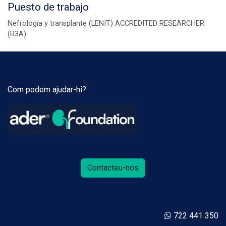
Puesto de trabajo
Nefrología y transplante (LENIT) ACCREDITED RESEARCHER
(R3A)
Com podem ajudar-hi?
Contacteu-nos
722 441 350