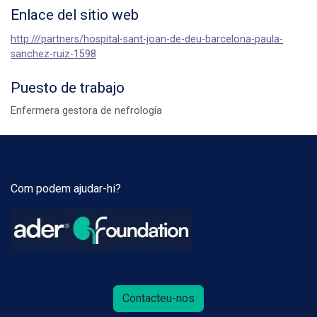
Enlace del sitio web
http:///partners/hospital-sant-joan-de-deu-barcelona-paula-
sanchez-ruiz-1598
Puesto de trabajo
Enfermera gestora de nefrología
Com podem ajudar-hi?
Contacteu-nos