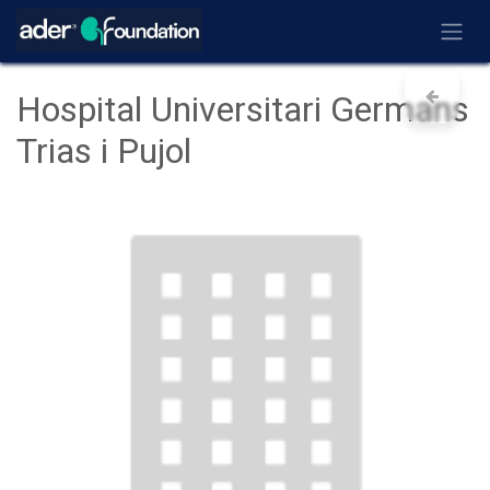
Ir al contenido
Hospital Universitari Germans
Trias i Pujol