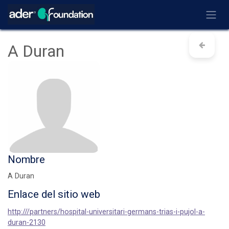
Ir al contenido
A Duran
Nombre
A Duran
Enlace del sitio web
http:///partners/hospital-universitari-germans-trias-i-pujol-a-
duran-2130