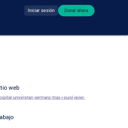
Iniciar sesión
Donar ahora​​
se donante?
itio web
ospital-universitari-germans-trias-i-pujol-javier-
rabajo