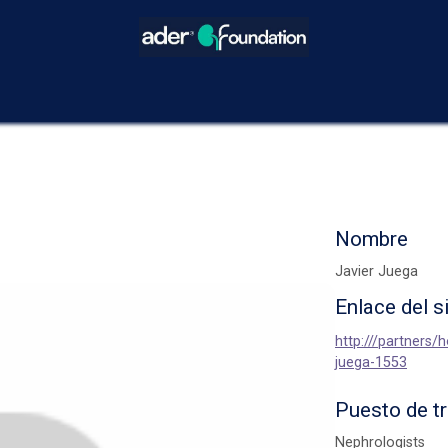
icios
Blog
Eventos
Decisiones Compartidas
¿Cómo hacer
Nombre
Javier Juega
Enlace del s
http:///partners/h
juega-1553
Puesto de t
Nephrologists