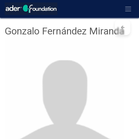
Ir al contenido
Gonzalo Fernández Miranda