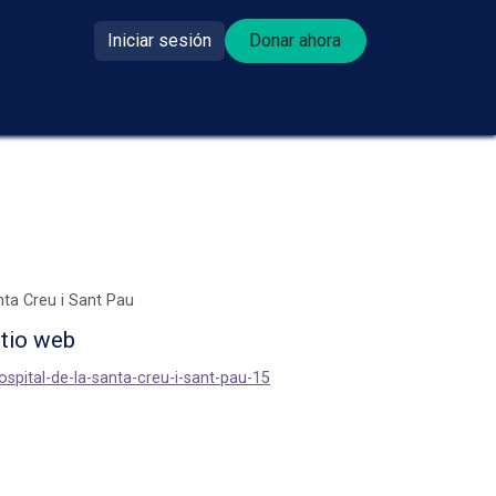
Iniciar sesión
Donar ahora​​
se donante?
nta Creu i Sant Pau
itio web
hospital-de-la-santa-creu-i-sant-pau-15