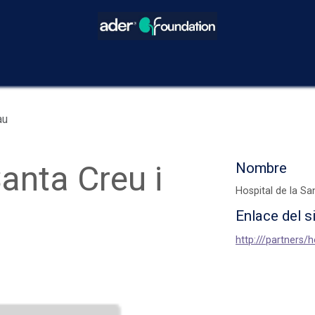
icios
Blog
Eventos
Decisiones Compartidas
¿Cómo hacer
au
Santa Creu i
Nombre
Hospital de la Sa
Enlace del s
http:///partners/