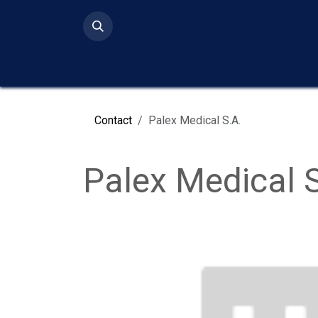
Ir al contenido
Inicio
Serv
Contact
Palex Medical S.A.
Palex Medical S