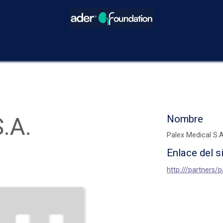
icios
Blog
Eventos
Decisiones Compartidas
¿Cómo hacer
.A.
Nombre
Palex Medical S.A
Enlace del s
http:///partners/