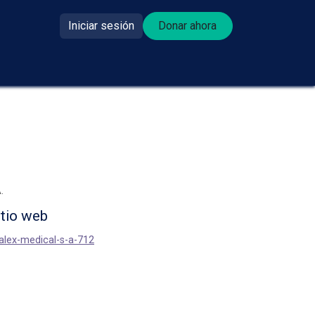
Iniciar sesión
Donar ahora​​
se donante?
.
itio web
palex-medical-s-a-712