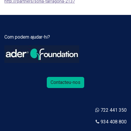
http:///partners/sofia-tarragona-2137
Com podem ajudar-hi?
Contacteu-nos
722 441 350
934 408 800