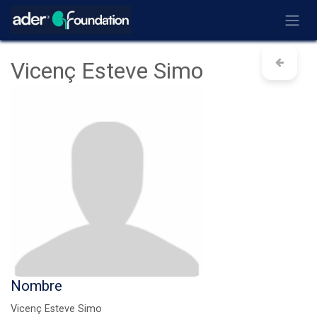
Ir al contenido
Vicenç Esteve Simo
Nombre
Vicenç Esteve Simo