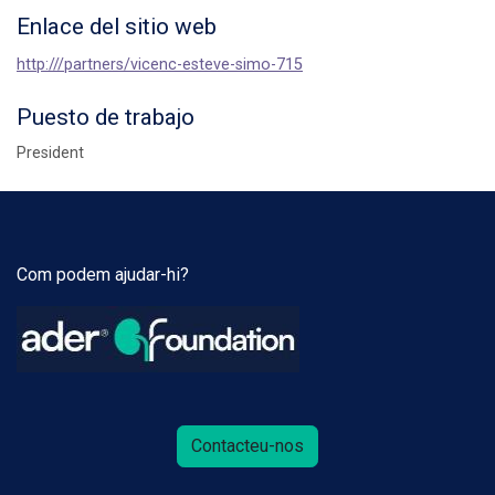
Enlace del sitio web
http:///partners/vicenc-esteve-simo-715
Puesto de trabajo
President
Com podem ajudar-hi?
Contacteu-nos