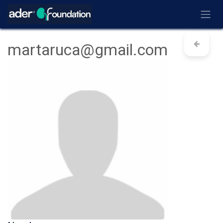
Ir al contenido
martaruca@gmail.com