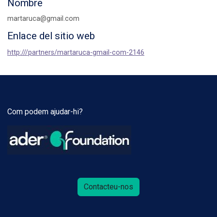
Nombre
martaruca@gmail.com
Enlace del sitio web
http:///partners/martaruca-gmail-com-2146
Com podem ajudar-hi?
Contacteu-nos