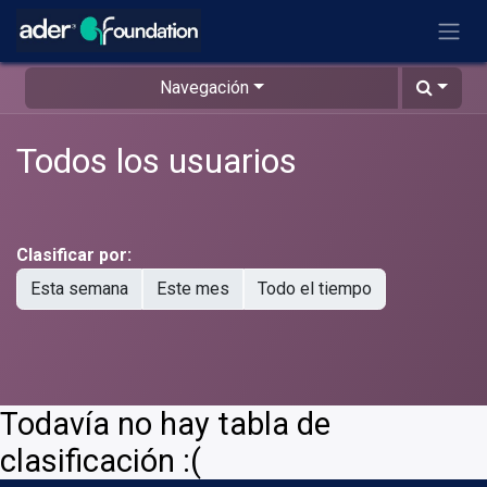
Ir al contenido
Navegación
Todos los usuarios
Clasificar por:
Esta semana
Este mes
Todo el tiempo
Todavía no hay tabla de
clasificación :(